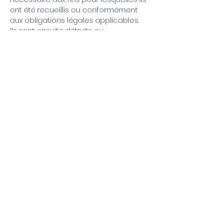
ont été recueillis ou conformément
aux obligations légales applicables.
Ils sont ensuite détruits ou
anonymisés de manière sécuritaire.
9. MESURES DE SÉCURITÉ
Okéanos Piscine Québec met en
place des mesures de sécurité
raisonnables afin de protéger les
renseignements personnels contre
l’accès non autorisé, la perte, le vol ou
l’utilisation abusive, notamment :
hébergement dans des
environnements informatiques
sécurisés ;
accès restreint aux renseignements ;
transmission sécurisée des données
(HTTPS).
10. DROITS DES UTILISATEURS