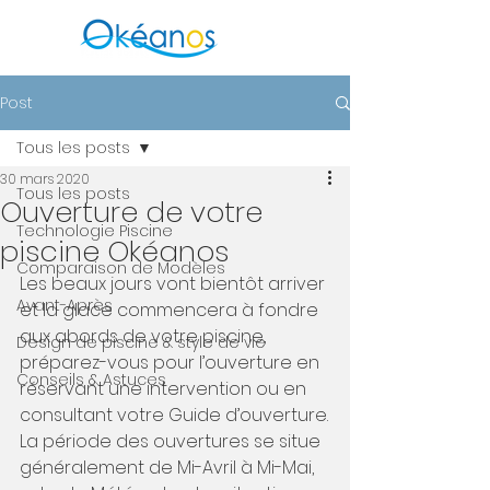
Post
Tous les posts
30 mars 2020
Tous les posts
Ouverture de votre
Technologie Piscine
piscine Okéanos
Comparaison de Modèles
Les beaux jours vont bientôt arriver 
Avant-Après
et la glace commencera à fondre 
aux abords de votre piscine, 
Design de piscine & style de vie
préparez-vous pour l’ouverture en 
Conseils & Astuces
réservant une intervention ou en 
consultant votre Guide d’ouverture.
La période des ouvertures se situe 
généralement de Mi-Avril à Mi-Mai, 