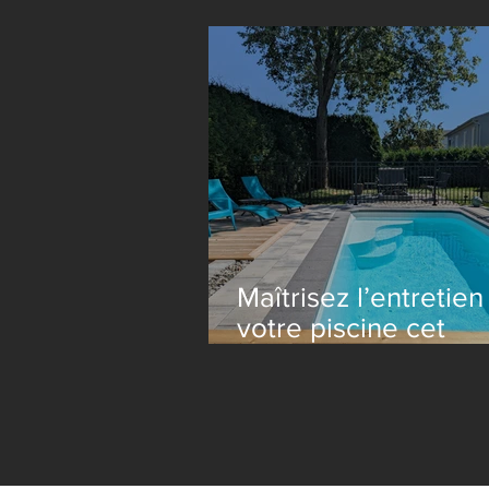
Construction Le La
Maîtrisez l’entretien
votre piscine cet
automne : Commen
enlever les feuilles
efficacement