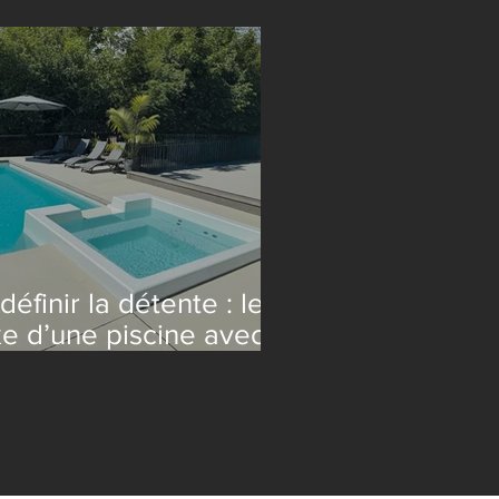
pace piscine
définir la détente : le
xe d’une piscine avec
a intégré