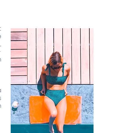
t
e
,
-
n
à
s
n