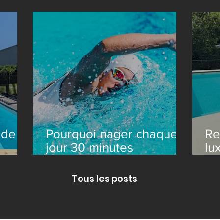
gom
modèle Libra à Boston
es
 de
Pourquoi nager chaque
Re
jour 30 minutes
lu
t
transforme votre santé
sp
Tous les posts