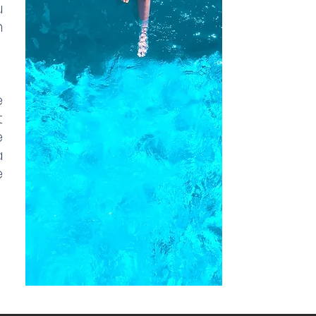
u
n
e
t
e
à
e