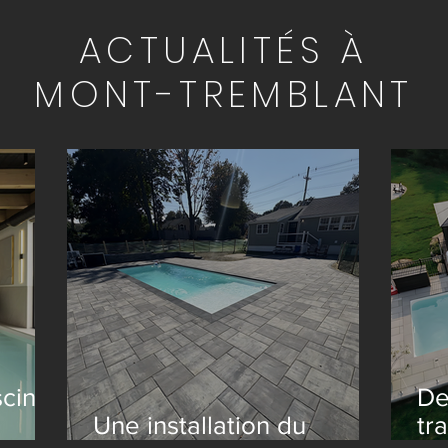
ACTUALITÉS À
MONT-TREMBLANT
scine
De
Une installation du
tr