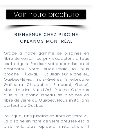
Voir notre brochure
BIENVENUE CHEZ PISCINE
OKÉANOS MONTRÉAL
Grâce à notre gamme de piscines en
fibre de verre, nos prix s'adaptent à tous
les budgets. Réalisez votre soumission et
contactez votre succursale la plus
proche (Laval, St-Jean-sur-Richelieu,
Québec-Lévis, Trois-Rivières, Sherbrooke,
Gatineau, Chicoutimi, Rimouski, Gaspé,
Mont-Laurier, Val-d'Or). Piscine Okéanos
a le plus grand réseau de piscines en
fibre de verre au Québec. Nous installons
partout au Québec.
Pourquoi une piscine en fibre de verre ?
La piscine en fibre de verre creusée est la
piscine la plus rapide à l'installation. Il