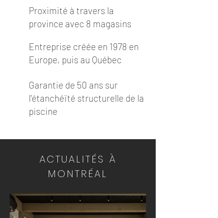
Proximité à travers la
province avec 8 magasins
Entreprise créée en 1978 en
Europe, puis au Québec
Garantie de 50 ans sur
l'étanchéïté structurelle de la
piscine
ACTUALITÉS À
MONTRÉAL