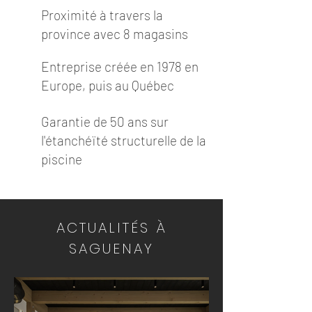
Proximité à travers la
province avec 8 magasins
Entreprise créée en 1978 en
Europe, puis au Québec
Garantie de 50 ans sur
l'étanchéïté structurelle de la
piscine
ACTUALITÉS À
SAGUENAY