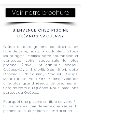
Voir notre brochure
BIENVENUE CHEZ PISCINE
OKÉANOS SAGUENAY
Grâce à notre gamme de piscines en
fibre de verre, nos prix s'adaptent à tous
les budgets. Réalisez votre soumission et
contactez votre succursale la plus
proche (Laval, St-Jean-sur-Richelieu,
Québec-Lévis, Trois-Rivières, Sherbrooke,
Gatineau, Chicoutimi, Rimouski, Gaspé,
Mont-Laurier, Val-d'Or). Piscine Okéanos
a le plus grand réseau de piscines en
fibre de verre au Québec. Nous installons
partout au Québec.
Pourquoi une piscine en fibre de verre ?
La piscine en fibre de verre creusée est la
piscine la plus rapide à l'installation. Il