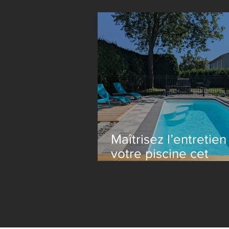
Construction Le La
Maîtrisez l’entretien
votre piscine cet
automne : Commen
enlever les feuilles
efficacement