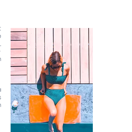
t
e
,
-
n
à
s
n