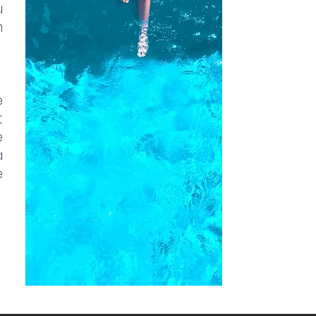
u
n
e
t
e
à
e