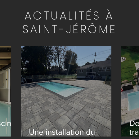
ACTUALITÉS À
SAINT-JÉRÔME
scine
De
Une installation du
tr