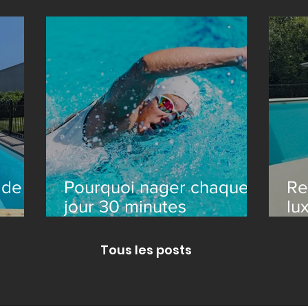
gom
modèle Libra à Boston
es
 de
Pourquoi nager chaque
Re
jour 30 minutes
lu
t
transforme votre santé
sp
Tous les posts