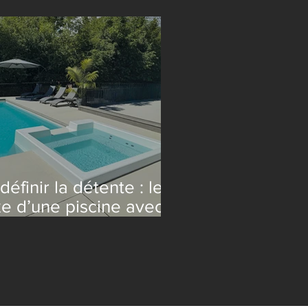
pace piscine
définir la détente : le
xe d’une piscine avec
a intégré