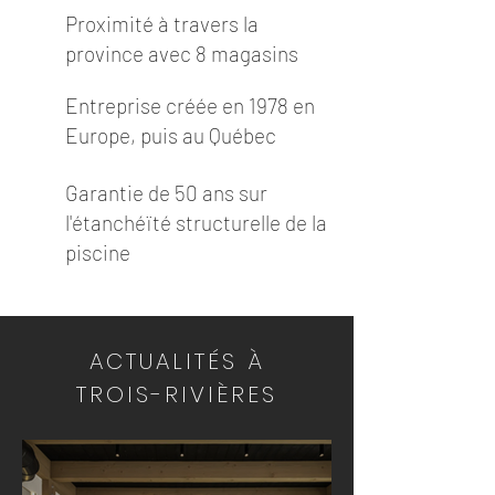
Proximité à travers la
province avec 8 magasins
Entreprise créée en 1978 en
Europe, puis au Québec
Garantie de 50 ans sur
l'étanchéïté structurelle de la
piscine
ACTUALITÉS À
TROIS-RIVIÈRES