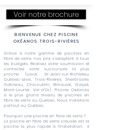
Voir notre brochure
BIENVENUE CHEZ PISCINE
OKÉANOS TROIS-RIVIÈRES
Grâce à notre gamme de piscines en
fibre de verre, nos prix s'adaptent à tous
les budgets. Réalisez votre soumission et
contactez votre succursale la plus
proche (Laval, St-Jean-sur-Richelieu,
Québec-Lévis, Trois-Rivières, Sherbrooke,
Gatineau, Chicoutimi, Rimouski, Gaspé,
Mont-Laurier, Val-d'Or). Piscine Okéanos
a le plus grand réseau de piscines en
fibre de verre au Québec. Nous installons
partout au Québec.
Pourquoi une piscine en fibre de verre ?
La piscine en fibre de verre creusée est la
piscine la plus rapide à l'installation. Il