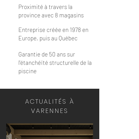
Proximité à travers la
province avec 8 magasins
Entreprise créée en 1978 en
Europe, puis au Québec
Garantie de 50 ans sur
l'étanchéïté structurelle de la
piscine
ACTUALITÉS À
VARENNES