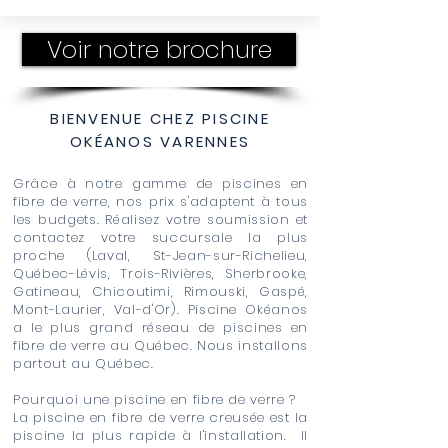
Voir notre brochure
BIENVENUE CHEZ PISCINE
OKÉANOS VARENNES
Grâce à notre gamme de piscines en
fibre de verre, nos prix s'adaptent à tous
les budgets. Réalisez votre soumission et
contactez votre succursale la plus
proche (Laval, St-Jean-sur-Richelieu,
Québec-Lévis, Trois-Rivières, Sherbrooke,
Gatineau, Chicoutimi, Rimouski, Gaspé,
Mont-Laurier, Val-d'Or). Piscine Okéanos
a le plus grand réseau de piscines en
fibre de verre au Québec. Nous installons
partout au Québec.
Pourquoi une piscine en fibre de verre ?
La piscine en fibre de verre creusée est la
piscine la plus rapide à l'installation. Il