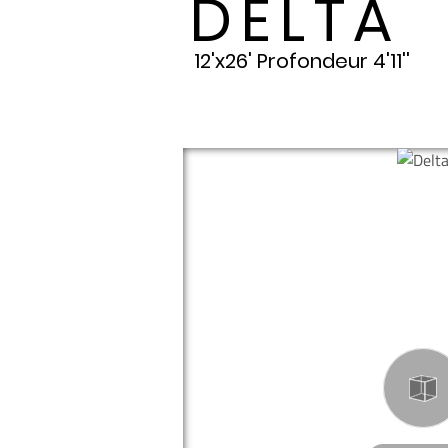
DELTA
12'x26' Profondeur 4'11''