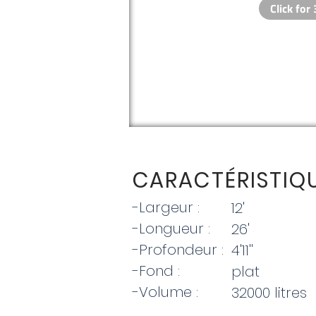
CARACTÉRIS
TIQ
-Largeur :
12'
-Longueur :
26'
-Profondeur :
4'11''
-Fond :
plat
-Volume :
32000 litres