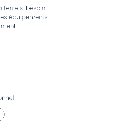
 terre si besoin.
t des équipements
hement
onnel