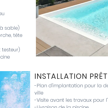
eau
 à sable)
erche, tête
 testeur)
scine
INSTALLATION PRÊT
-Plan d'implantation pour la 
ville
-Visite avant les travaux pour 
-Livraison de la piscine