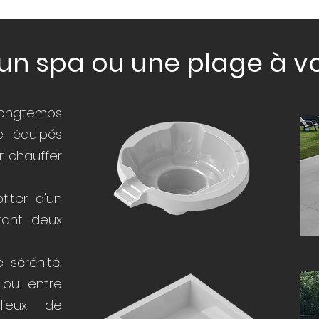
 un spa ou une plage à vo
 longtemps
e équipés
r chauffer
iter d'un
tant deux
 sérénité,
e ou entre
lieux de