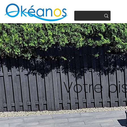
450.937.4441
Votre pi