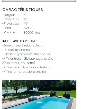
CARACTÉRIS
TIQUES
-Largeur :
12'
-Longueur :
25'
-Profondeur :
4'11''
-Fond :
plat
-Volume :
30000 litres
INCLUS AVEC LA PISCINE :
-Écumoire et 2 retours d'eau
-Puits d'assèchement
-Filtration (pompe et filtre à sable)
-KIT d'entretien (Boyaux, perche, tête
d'aspirateur, épuisette)
-KIT de départ (produits et testeur)
-KIT de fermeture de la piscine