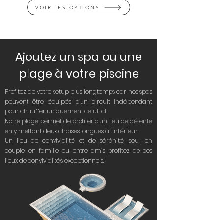
VOIR LES OPTIONS
Ajoutez un spa ou une
plage à votre piscine
Profitez de votre setup plus longtemps car nos spas
peuvent être équipés d'un circuit indépendant
pour chauffer uniquement celui-ci.
Notre plage permet de profiter d'un lieu de détente
en y mettant deux chaises longues à l'intérieur.
Un lieu de convivialité et de sérénité, seul, en
couple, en famille ou entre amis profitez de ces
lieux de convivialités exceptionnels.